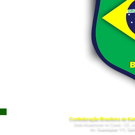
Confederação Brasileira de Kar
Sede Atualmente no Ceará - CE, c
Av. Guararapes 111, San