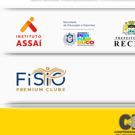
validação pela CBKTE.

§ 2º As informações relativas aos exames deverão ser pub
publicidade institucional.

Art. 12º A listagem oficial de Faixas Pretas registrados 
oficial da Confederação pelo período que esta julgar necess
Parágrafo único. A exclusão ou retirada de nomes da lista
presidente CBKTE ou por determinação judicial.

Art. 13º Os reconhecimentos, homologações, Diplomas, Cer
somente serão concedidos aos membros que se encontrem 
junto à CBKTE.

Art. 14º Os casos omissos e as dúvidas de interpretação d
Presidência da CBKTE, ouvida, quando necessário, a asse
Art. 15º Esta Portaria entra em vigor na data de sua publi
todas as disposições em contrário.

Recife - PE

Subsede CBKTE 

13 de dezembro de 2025.

Confederação Brasileira de Karate-Do CBKTE