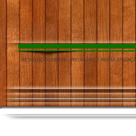
RESOLUÇÃO CBKTE – REGISTRO E REGULARIZAÇÃO
PORTARIA Nº 001/RGN-CBKTE

EMENTA: Dispõe sobre normas administrativas, instituciona
à regularização e ao reconhecimento de Faixas Pretas no 
e Educacional – CBKTE.

O PRESIDENTE DA CONFEDERAÇÃO BRASILEIRA DE
CBKTE, no exercício das atribuições que lhe são conferid
aplicáveis;

CONSIDERANDO a competência da CBKTE para normatizar, s
de seus filiados;

CONSIDERANDO a necessidade de disciplinar, padronizar 