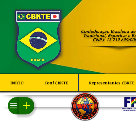
Confederação Brasileira d
Tradicional, Esportiva e E
CNPJ: 13.719.699/00
INÍCIO
Conf CBKTE
Representantes CBKTE