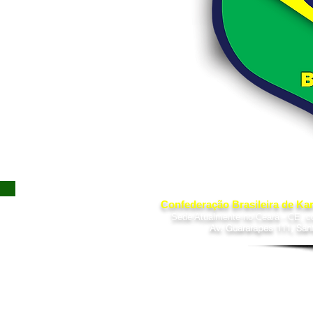
Confederação Brasileira de Kar
Sede Atualmente no Ceará - CE, c
Av. Guararapes 111, San