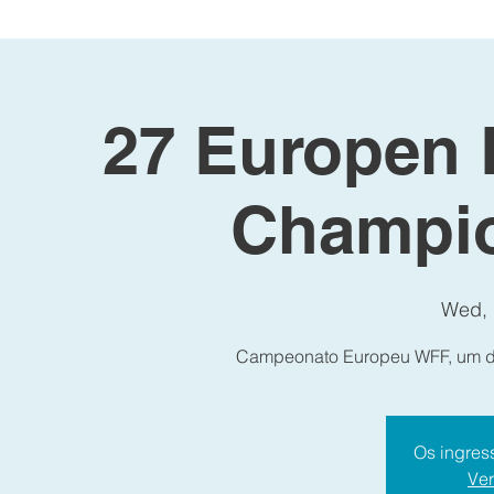
27 Europen 
Champi
Wed,
Campeonato Europeu WFF, um do
Os ingres
Ver