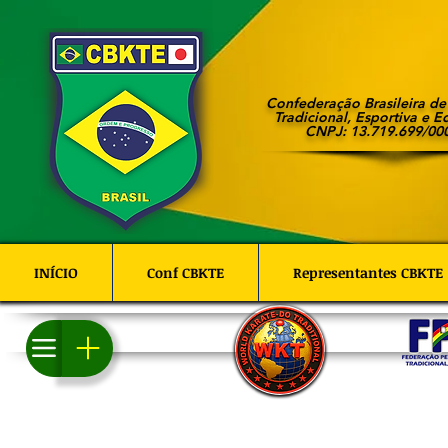
Confederação Brasileira d
Tradicional, Esportiva e E
CNPJ: 13.719.699/00
INÍCIO
Conf CBKTE
Representantes CBKTE