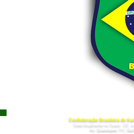
Confederação Brasileira de Kar
Sede Atualmente no Ceará - CE, c
Av. Guararapes 111, San