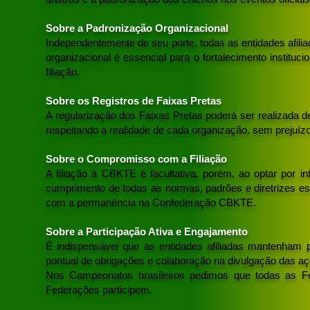
Sobre a Padronização Organizacional
Independentemente de seu porte, todas as entidades afil
organizacional é essencial para o fortalecimento instituc
filiação.
Sobre os Registros de Faixas Pretas
A regularização dos Faixas Pretas poderá ser realizada 
respeitando a realidade de cada organização, sem prejuí
Sobre o Compromisso com a Filiação
A filiação à CBKTE é facultativa, porém, ao optar por in
cumprimento de todas as normas, padrões e diretrizes es
com a permanência na Confederação CBKTE.
Sobre a Participação Ativa e Engajamento
É indispensável que as entidades afiliadas mantenham pa
pontual de obrigações e colaboração na divulgação das aç
Nos Campeonatos brasileiros pedimos que todas as Fe
Federações participem.