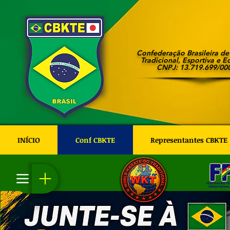
Confederação Brasileira d
Tradicional, Esportiva e E
CNPJ: 13.719.699/00
INÍCIO
Conf CBKTE
Representantes CBKTE