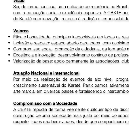
Visão
Ser, de forma contínua, uma entidade de referência no Bras
Art. 2º Existindo uma ou mais Federações regularmente 
com a educação social e excelência esportiva. A CBKTE busc
deverá, obrigatoriamente, vincular-se a uma dessas Fed
regularidade confederativa.

do Karatê com inovação, respeito à tradição e responsabilida
Art. 3º Nos Estados em que não exista Federação filiada 
Valores
Pretas diretamente junto à Confederação CBKTE.

Ética e honestidade: princípios inegociáveis em todas as relaç
Art. 4º Na hipótese de a Federação à qual o Faixa Preta 
Inclusão e respeito: espaço aberto para todos, com acolhime
manter sua regularidade por meio de filiação individual,
Compromisso social: promoção da cidadania, da formação m
Excelência e inovação: desenvolvimento contínuo de professor
Art. 5º Nos Estados em que exista mais de uma Federaçã
Valorização da base: apoio permanente às associações, club
poderá transferir-se para outra Federação regularmente
renovação de seu registro por intermédio da nova entidad
Atuação Nacional e Internacional
Art. 6º O Faixa Preta registrado de forma individual:

Por meio da realização de eventos de alto nível, prog
I – não possui poderes de representação da CBKTE;

crescimento sustentável do Karatê. Participamos ativamente
II – não está autorizado a realizar exames de graduaç
arte marcial em diversos países e fortalecendo o intercâmbio t
III – poderá participar de campeonatos nacionais e inter
internacional promovidos ou reconhecidos pela CBKTE.

Compromisso com a Sociedade
Art. 7º No caso de desfiliação do Faixa Preta de uma F
A CBKTE repudia de forma veemente qualquer tipo de discri
condição será automaticamente convertida em filiação ind
construção de uma sociedade mais justa por meio do esport
Parágrafo único. Após o vencimento da anuidade do faixa
respeito. Todos são bem-vindos, desde que compartilhem d
filiar-se a uma Federação filiada à CBKTE em seu Estad