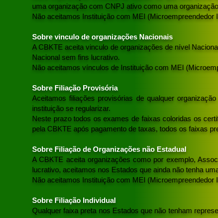
uma organização com CNPJ ativo como uma organização E
Não aceitamos Instituição com MEI (Microempreendedor In
Sobre vinculo de organizações Nacionais
A CBKTE aceita vinculo de organizações de nível Naciona
Nacional sem fins lucrativo.
Não aceitamos vínculos de Instituição com MEI (
Microemp
Sobre Filiação Provisória
Aceitamos filiações provisórias de qualquer organizaçã
instituição se regularizar.
Neste prazo todos os exames de faixas coloridas os certi
pela CBKTE após pagamento de taxas, todos os faixas pr
Sobre Filiação de Organizações não Estadual
A CBKTE aceita organizações como por exemplo, Assoc
lucrativo, aceitamos nos Estados que ainda não tenha um
Não aceitamos Instituição com MEI (
Microempreendedor In
Sobre Filiação Individual
Qualquer faixa preta nos Estados que não tenham represent