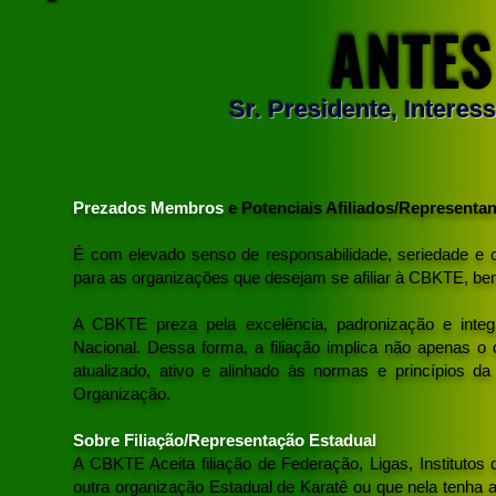
ANTES
ANTES
Sr. Presidente, Intere
Prezados Membros
e Potenciais Afiliados/Representa
É com elevado senso de responsabilidade, seriedade e c
para as organizações que desejam se afiliar à CBKTE, be
A CBKTE preza pela excelência, padronização e integr
Nacional. Dessa forma, a filiação implica não apenas o 
atualizado, ativo e alinhado às normas e princípios
Organização.
Sobre Filiação/Representação Estadual
A CBKTE Aceita filiação de Federação, Ligas, Institutos 
outra organização Estadual de Karatê ou que nela tenha a