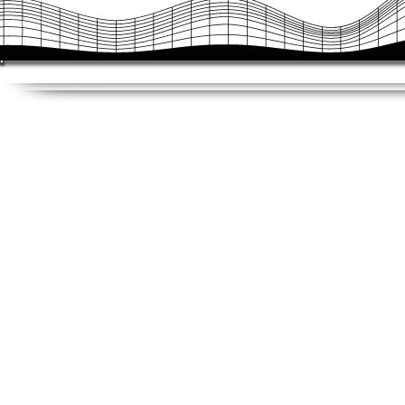
junto à CBKTE.

Art. 14º Os casos omissos e as dúvidas de interpretação 
Presidência da CBKTE, ouvida, quando necessário, a ass
Art. 15º Esta Portaria entra em vigor na data de sua publ
todas as disposições em contrário.

Recife - PE

Subsede CBKTE 

13 de dezembro de 2025.