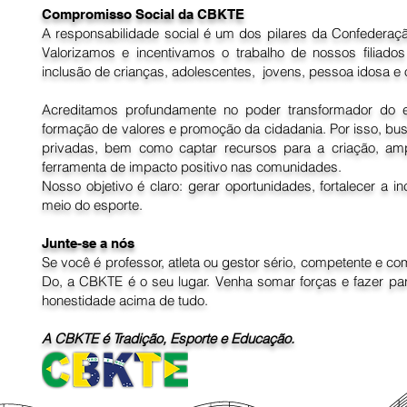
regularizada a situação junto a uma Federação filiada a
Compromisso Social da CBKTE
A responsabilidade social é um dos pilares da Confederaçã
Art. 8º É obrigatório que todas as Federações e organiz
Faixas Pretas sob sua jurisdição, enquanto perdurar a fi
Valorizamos e incentivamos o trabalho de nossos filiado
e regimentais vigentes.

inclusão de crianças, adolescentes, jovens, pessoa idosa e 
Art. 9º Fica estabelecida a obrigatoriedade de renovação
Acreditamos profundamente no poder transformador do 
enquanto o praticante, a Federação ou a organização int
formação de valores e promoção da cidadania. Por isso, bu
Art. 10º O Faixa Preta deverá estar devidamente regist
privadas, bem como captar recursos para a criação, amp
indispensável para prestar exame de nova graduação (D
ferramenta de impacto positivo nas comunidades.
Nosso objetivo é claro: gerar oportunidades, fortalecer a 
Art. 11º As Federações filiadas deverão comunicar for
meio do esporte.
obrigatoriamente, a data, o local e a relação nominal dos 
CBKTE.

§ 1º Os exames de Faixas Pretas somente serão consid
Junte-se a nós
validação pela CBKTE.

Se você é professor, atleta ou gestor sério, competente e c
§ 2º As informações relativas aos exames deverão ser p
Do, a CBKTE é o seu lugar. Venha somar forças e fazer par
publicidade institucional.

honestidade acima de tudo.
Art. 12º A listagem oficial de Faixas Pretas registrados
oficial da Confederação pelo período que esta julgar nece
A CBKTE é Tradição, Esporte e Educação.
Parágrafo único. A exclusão ou retirada de nomes da lis
presidente CBKTE ou por determinação judicial.

Art. 13º Os reconhecimentos, homologações, Diplomas, Ce
somente serão concedidos aos membros que se encontrem