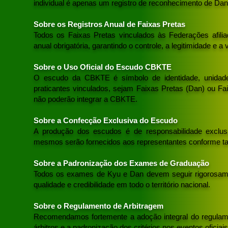
individual é apenas um registro de reconhecimento de Dan
Sobre os Registros Anual de Faixas Pretas
Todos os Faixas Pretas vinculados às Federações afil
anual obrigatória, garantindo o controle, a legitimidade e 
Sobre o Uso Oficial do Escudo CBKTE
O escudo da CBKTE é símbolo de identidade, unidade 
praticantes vinculados, sejam Faixas Pretas (Dan) ou F
não poderão integrar a CBKTE.
Sobre a Confecção Exclusiva do Escudo
A produção dos escudos é de responsabilidade exclu
mesmos serão fornecidos aos representantes conforme tabe
Sobre a Padronização dos Exames de Graduação
Todos os exames de Kyu e Dan devem seguir rigorosamen
qualidade e credibilidade em todo o território nacional.
Sobre o Regulamento de Arbitragem
Recomendamos fortemente a adoção integral do regula
árbitros e a padronização dos critérios nos eventos oficiais