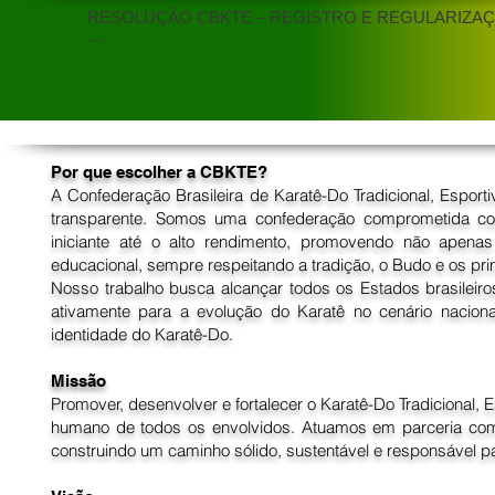
RESOLUÇÃO CBKTE – REGISTRO E REGULARIZAÇÃ
PORTARIA Nº 001/RGN-CBKTE

EMENTA: Dispõe sobre normas administrativas, institucion
à regularização e ao reconhecimento de Faixas Pretas no
e Educacional – CBKTE.

O PRESIDENTE DA CONFEDERAÇÃO BRASILEIRA D
CBKTE, no exercício das atribuições que lhe são confer
Por que escolher a CBKTE?
aplicáveis;

A Confederação Brasileira de Karatê-Do Tradicional, Esport
transparente. Somos uma confederação comprometida com
CONSIDERANDO a competência da CBKTE para normatizar, 
iniciante até o alto rendimento, promovendo não apen
de seus filiados;

educacional, sempre respeitando a tradição, o Budo e os prin
CONSIDERANDO a necessidade de disciplinar, padronizar
Nosso trabalho busca alcançar todos os Estados brasileiro
registro, à renovação e ao reconhecimento de Faixas Pre
ativamente para a evolução do Karatê no cenário nacional
identidade do Karatê-Do.
CONSIDERANDO a organização do sistema confederativo,
CONSIDERANDO a necessidade de assegurar segurança juríd
Missão
observância às normas estatutárias;

Promover, desenvolver e fortalecer o Karatê-Do Tradicional, E
humano de todos os envolvidos. Atuamos em parceria com 
RESOLVE:

construindo um caminho sólido, sustentável e responsável par
Art. 1º A presente Portaria estabelece as normas aplicáv
confederativo de Faixas Pretas no âmbito da CBKTE.
